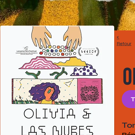
<
Retour
O
To
Rép