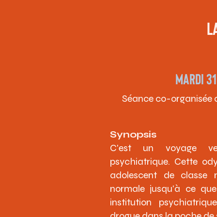
L
MARDI 31
Séance co-organisée a
Synopsis
C'est un voyage vers
psychiatrique. Cette od
adolescent de classe
normale jusqu'à ce que
institution psychiatri
drogue dans la poche de s