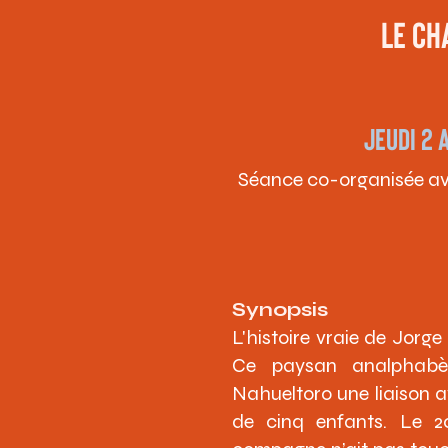
Biographie
LE CH
Né en 1900 dans l'Aragon
figures du surréalisme e
cinéma subversif et provo
JEUDI 2 
Séance co-organisée av
Synopsis
L'histoire vraie de Jorg
Ce paysan analphabè
Nahueltoro une liaison 
de cinq enfants. Le 2