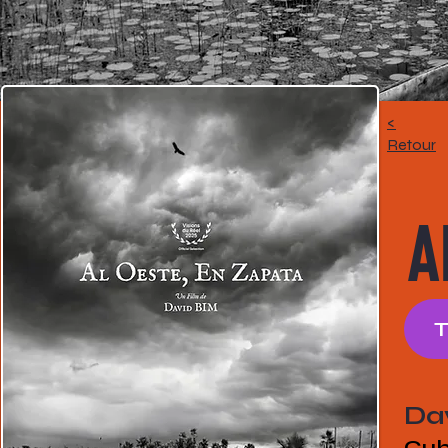
<
Retour
A
Da
Cu