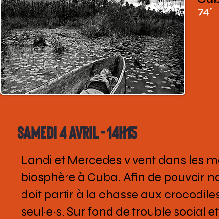
74'
Samedi 4 avril - 14h15
Landi et Mercedes vivent dans les m
biosphère à Cuba. Afin de pouvoir no
doit partir à la chasse aux crocodiles
seul·e·s. Sur fond de trouble social 