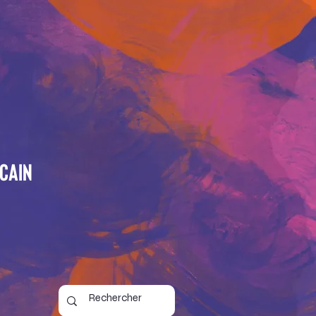
icain
6