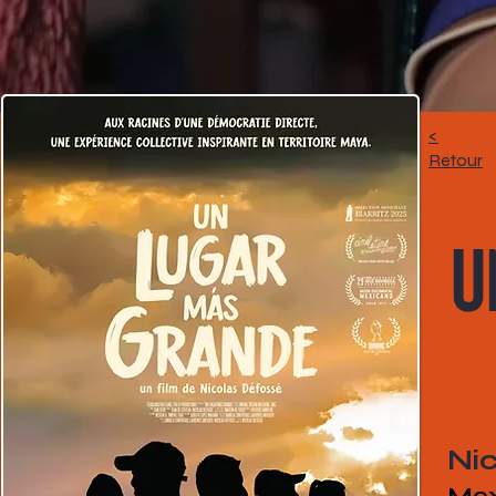
<
Retour
U
Ni
Mex