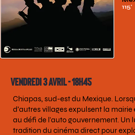
115'
Vendredi 3 avril - 18h45
Chiapas, sud-est du Mexique. Lorsque
d’autres villages expulsent la mairie e
au défi de l'auto gouvernement. Un l
tradition du cinéma direct pour expl