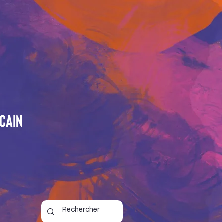
icain
6