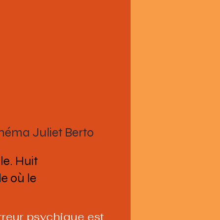
néma Juliet Berto
le. Huit
le où le
rreur psychique est