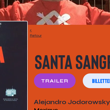
<
Retour
Santa Sang
Billette
TRAILER
Alejandro Jodorowsky
Mexique