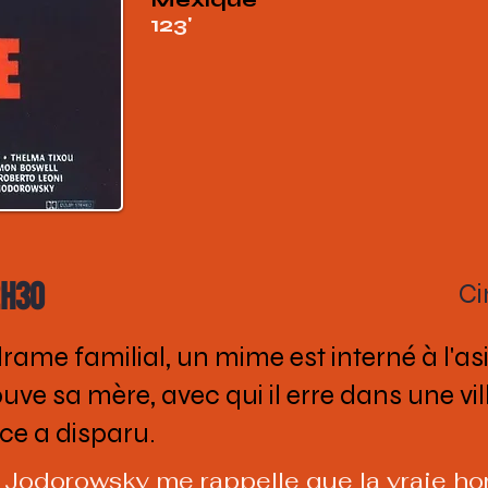
123'
2h30
Ci
ame familial, un mime est interné à l'asi
rouve sa mère, avec qui il erre dans une vil
ce a disparu.
 Jodorowsky me rappelle que la vraie ho