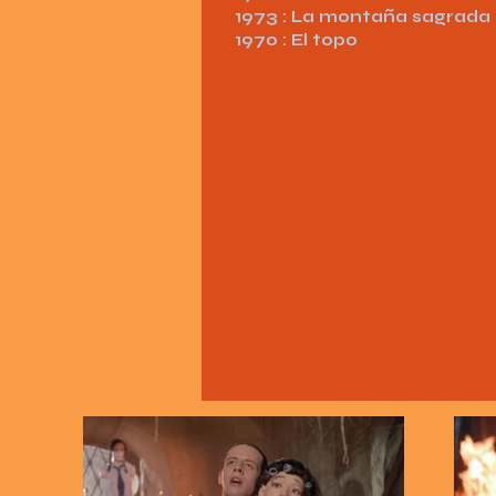
1973 : La montaña sagrada
1970 : El topo