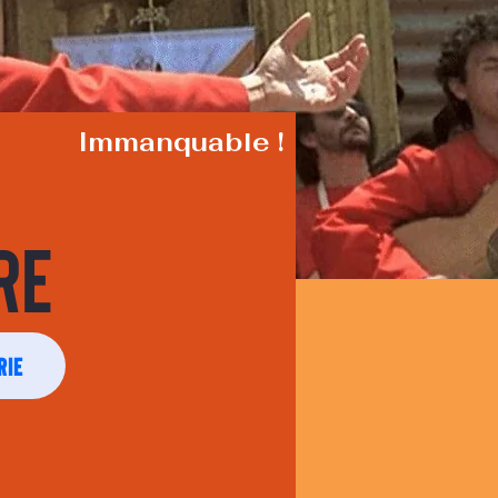
Immanquable !
re
rie