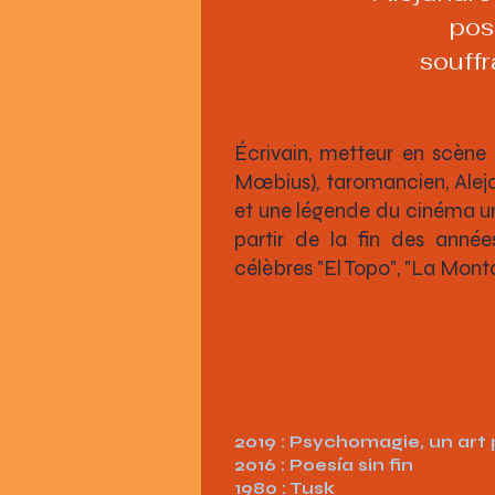
poss
souff
Écrivain, metteur en scène 
Mœbius), taromancien, Alej
et une légende du cinéma und
partir de la fin des année
célèbres "El Topo", "La Mont
2019 : Psychomagie, un art 
2016 : Poesía sin fin
1980 : Tusk