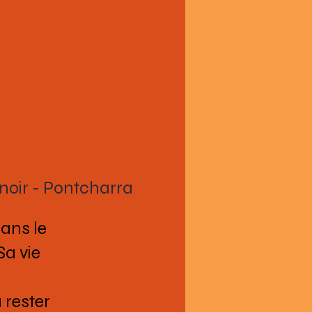
oir - Pontcharra
dans le
Sa vie
 rester