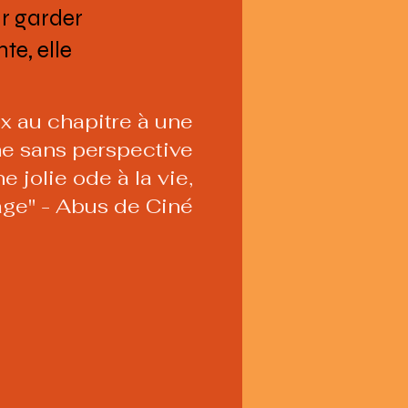
ur garder
te, elle
x au chapitre à une
e sans perspective
 jolie ode à la vie,
’âge" - Abus de Ciné