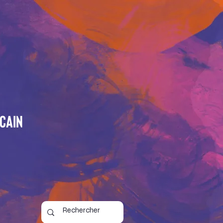
icain
6