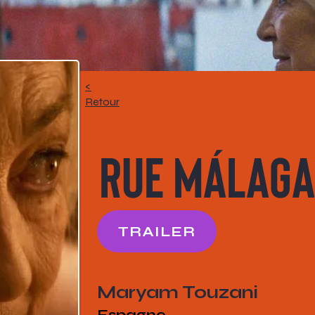
<
Retour
Rue Málaga
TRAILER
Maryam Touzani
Espagne